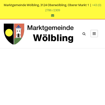
Marktgemeinde Wölbling, 3124 Oberwölbling, Oberer Markt 1 |
+43 (0)
2786 /2309