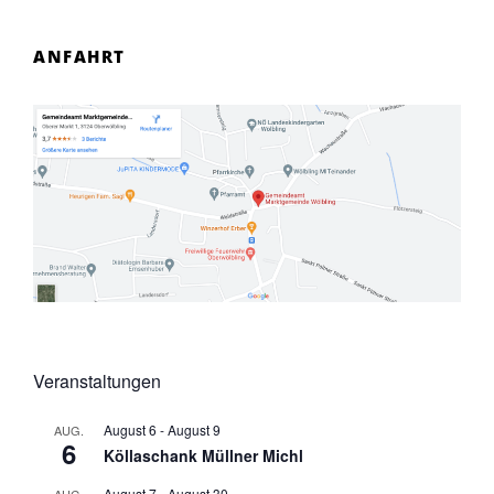
ANFAHRT
Veranstaltungen
August 6
-
August 9
AUG.
6
Köllaschank Müllner Michl
August 7
-
August 30