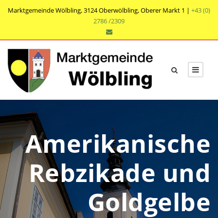
Marktgemeinde Wölbling, 3124 Oberwölbling, Oberer Markt 1 |
+43 (0)
2786 /2309
Amerikanische
Rebzikade und
Goldgelbe