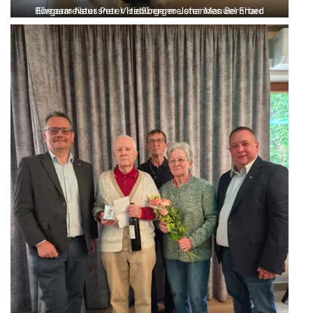
Bürgermeister Peter Hießberger Johannes Bernhard Ehepaar Neussner Vizebürgermeister Manuel Erber