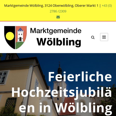
Marktgemeinde Wölbling, 3124 Oberwölbling, Oberer Markt 1 |
+43 (0)
2786 /2309
Feierliche
Hochzeitsjubilä
en in Wölbling