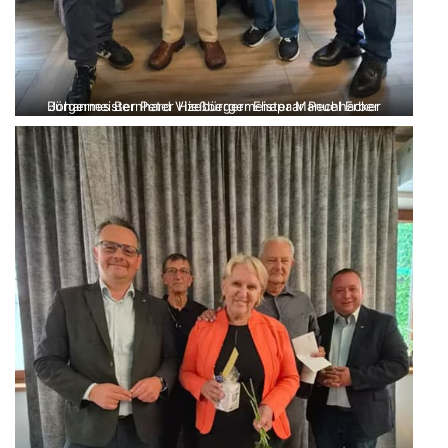
Bürgermeister Peter Hießberger Ehepaar Pechhacker Johannes Bernhard Vizebürgermeister Manuel Erber