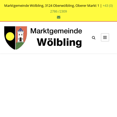
Marktgemeinde Wölbling, 3124 Oberwölbling, Oberer Markt 1 |
+43 (0)
2786 /2309