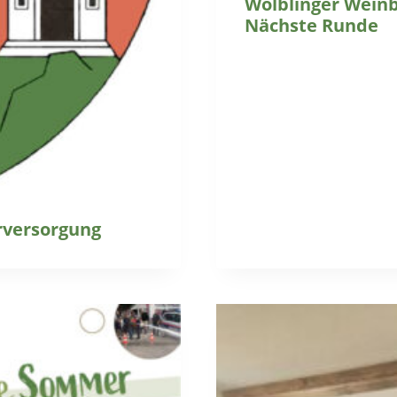
Wölblinger Weinbl
Nächste Runde
rversorgung