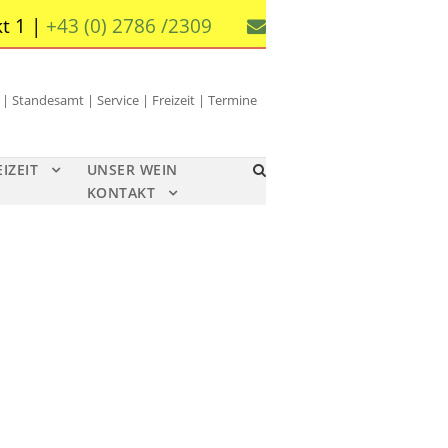
t 1 |
+43 (0) 2786 /2309
 Standesamt | Service | Freizeit | Termine
EIZEIT
UNSER WEIN
KONTAKT