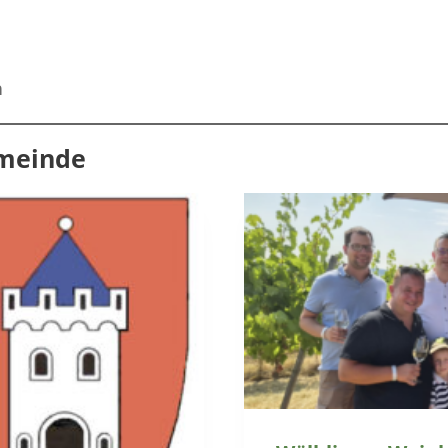
n
emeinde