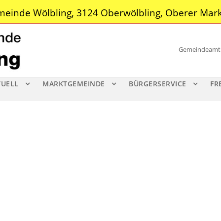
einde Wölbling, 3124 Oberwölbling, Oberer Mark
Gemeindeamt |
TUELL
MARKTGEMEINDE
BÜRGERSERVICE
FR