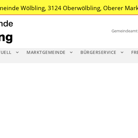
einde Wölbling, 3124 Oberwölbling, Oberer Mark
Gemeindeamt |
TUELL
MARKTGEMEINDE
BÜRGERSERVICE
FR