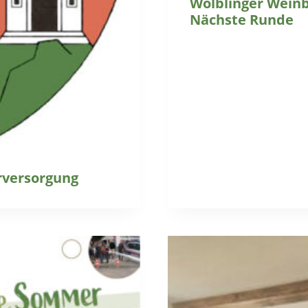
Wölblinger Weinbl
Nächste Runde
rversorgung