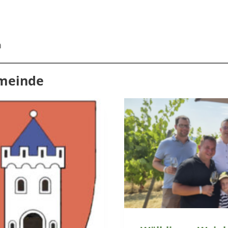
n
emeinde