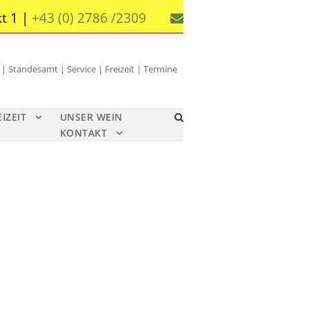
t 1 |
+43 (0) 2786 /2309
 Standesamt | Service | Freizeit | Termine
EIZEIT
UNSER WEIN
KONTAKT