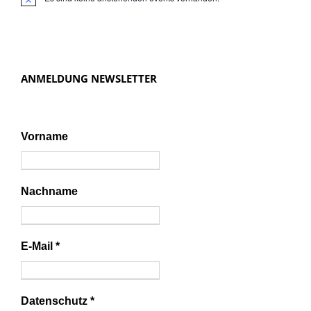
N
o
t
i
c
e
ANMELDUNG NEWSLETTER
Vorname
Nachname
E-Mail
*
Datenschutz
*