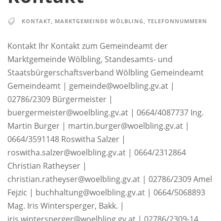
KONTAKT
,
MARKTGEMEINDE WÖLBLING
,
TELEFONNUMMERN
Kontakt Ihr Kontakt zum Gemeindeamt der
Marktgemeinde Wölbling, Standesamts- und
Staatsbürgerschaftsverband Wölbling Gemeindeamt
Gemeindeamt | gemeinde@woelbling.gv.at |
02786/2309 Bürgermeister |
buergermeister@woelbling.gv.at | 0664/4087737 Ing.
Martin Burger | martin.burger@woelbling.gv.at |
0664/3591148 Roswitha Salzer |
roswitha.salzer@woelbling.gv.at | 0664/2312864
Christian Ratheyser |
christian.ratheyser@woelbling.gv.at | 02786/2309 Amel
Fejzic | buchhaltung@woelbling.gv.at | 0664/5068893
Mag. Iris Wintersperger, Bakk. |
iris.wintersperger@woelbling.gv.at | 02786/2309-14...