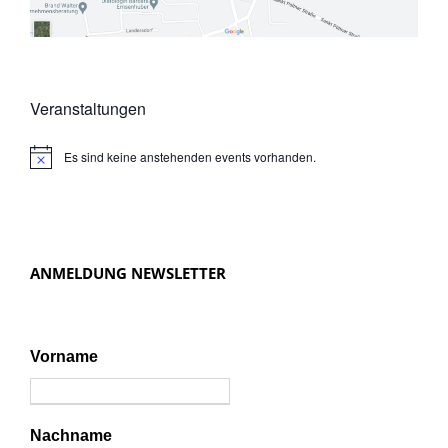
Veranstaltungen
Es sind keine anstehenden events vorhanden.
N
o
t
i
c
e
ANMELDUNG NEWSLETTER
Vorname
Nachname