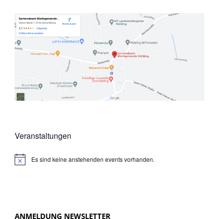
Veranstaltungen
Es sind keine anstehenden events vorhanden.
N
o
t
i
c
e
ANMELDUNG NEWSLETTER