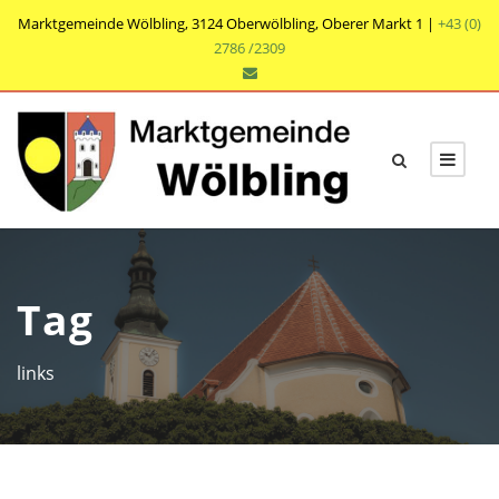
Marktgemeinde Wölbling, 3124 Oberwölbling, Oberer Markt 1 |
+43 (0)
2786 /2309
Tag
links