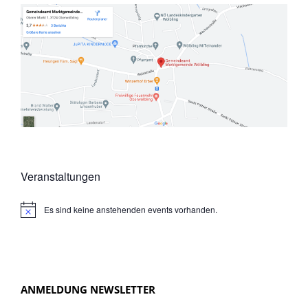
Veranstaltungen
Es sind keine anstehenden events vorhanden.
N
o
t
i
c
e
ANMELDUNG NEWSLETTER