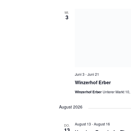
MI.
3
Juni 3
-
Juni 21
Winzerhof Erber
Winzerhof Erber
Unterer Markt 10,
August 2026
August 13
-
August 16
DO.
13
Heuriger Rennhofer Tho
Heuriger Rennhofer Thomas
Ratze
September 2025