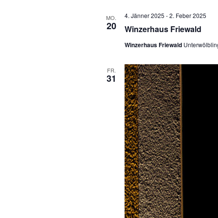
t
ä
4. Jänner 2025
-
2. Feber 2025
MO.
20
h
a
Winzerhaus Friewald
l
l
Winzerhaus Friewald
Unterwölblin
e
t
n
FR.
31
u
.
n
g
e
n