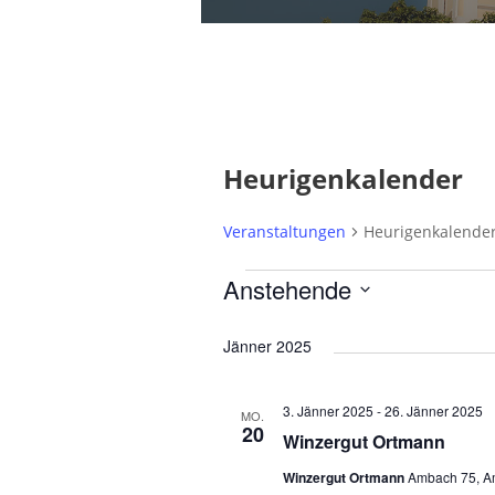
Heurigenkalender
Veranstaltungen
Heurigenkalende
V
Anstehende
e
D
Jänner 2025
a
r
t
a
3. Jänner 2025
-
26. Jänner 2025
MO.
u
20
n
Winzergut Ortmann
m
s
Winzergut Ortmann
Ambach 75, Am
w