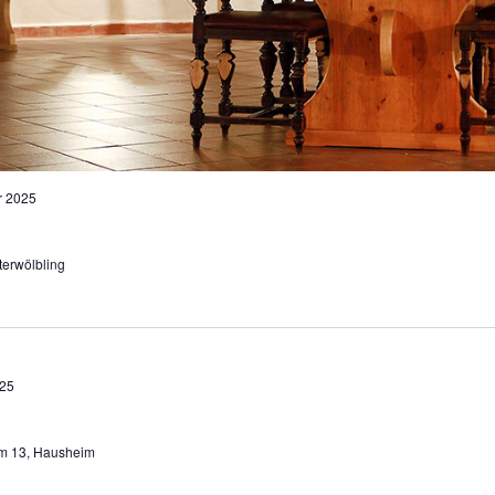
r 2025
terwölbling
25
m 13, Hausheim
Schiessler
h 20, Ambach, NÖ, Österreich