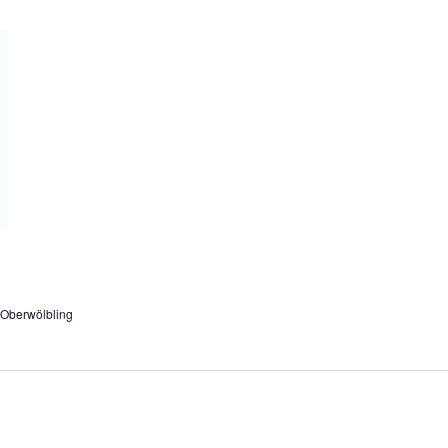
 Oberwölbling
mas
rsdorf 1, Ratzersdorf, NÖ, Österreich