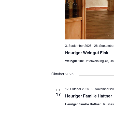
3. September 2025
-
28. Septembe
Heuriger Weingut Fink
Weingut Fink
Unterwölbling 48, Un
Oktober 2025
17. Oktober 2025
-
2. November 20
FR.
17
Heuriger Familie Haftner
Heuriger Familie Haftner
Haushei
November 2026
November 18
-
Dezember 8
MI.
18
Heuriger Familie Sikora-
Heuriger Sikora-Schiessler
Ambac