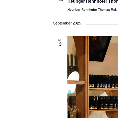
MI.
3