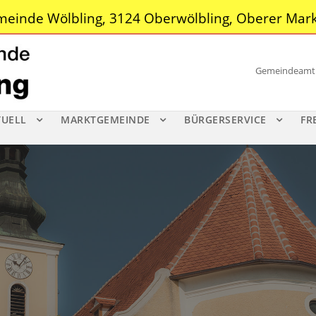
einde Wölbling, 3124 Oberwölbling, Oberer Mark
Gemeindeamt |
TUELL
MARKTGEMEINDE
BÜRGERSERVICE
FR