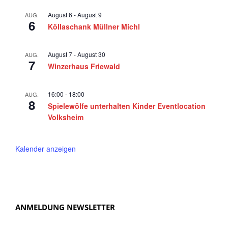
a
August 6
-
August 9
AUG.
6
v
Köllaschank Müllner Michl
i
g
August 7
-
August 30
AUG.
7
Winzerhaus Friewald
a
t
16:00
-
18:00
AUG.
i
8
Spielewölfe unterhalten Kinder Eventlocation
o
Volksheim
n
Kalender anzeigen
ANMELDUNG NEWSLETTER