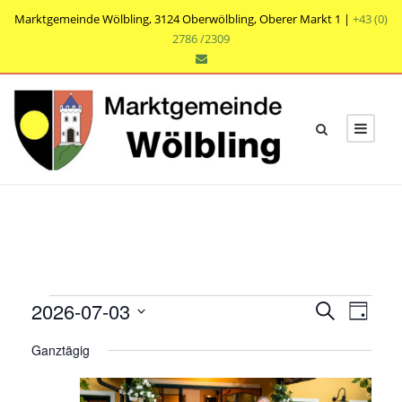
Marktgemeinde Wölbling, 3124 Oberwölbling, Oberer Markt 1 |
+43 (0)
2786 /2309
V
V
V
2026-07-03
S
T
e
u
e
e
D
a
r
c
Ganztägig
r
g
a
r
h
a
t
a
e
n