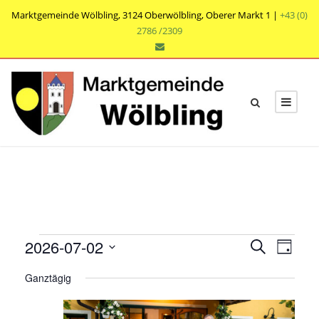
Marktgemeinde Wölbling, 3124 Oberwölbling, Oberer Markt 1 |
+43 (0)
2786 /2309
V
V
V
2026-07-02
S
T
e
u
e
e
D
a
r
c
Ganztägig
r
g
a
r
h
a
t
a
e
n