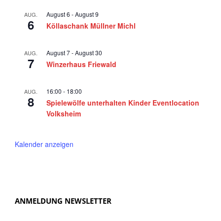
a
August 6
-
August 9
AUG.
6
v
Köllaschank Müllner Michl
i
g
August 7
-
August 30
AUG.
7
Winzerhaus Friewald
a
t
16:00
-
18:00
AUG.
i
8
Spielewölfe unterhalten Kinder Eventlocation
o
Volksheim
n
Kalender anzeigen
ANMELDUNG NEWSLETTER