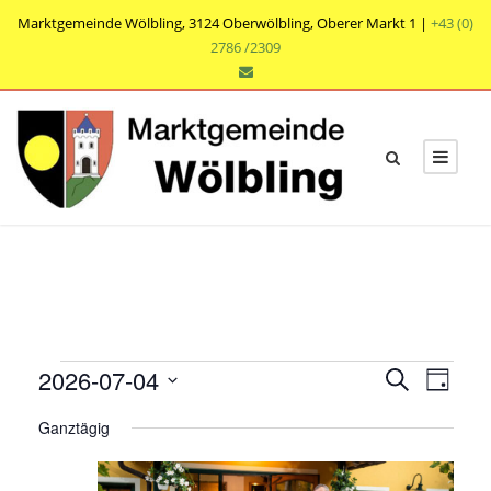
Marktgemeinde Wölbling, 3124 Oberwölbling, Oberer Markt 1 |
+43 (0)
2786 /2309
V
V
V
2026-07-04
S
T
e
u
e
e
D
a
r
c
Ganztägig
r
g
a
r
h
a
t
a
e
n