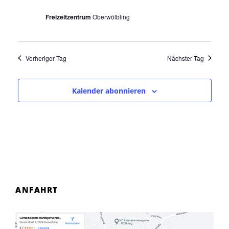
a
Freizeitzentrum
Oberwölbling
v
i
g
Vorheriger Tag
Nächster Tag
a
t
Kalender abonnieren
i
o
n
ANFAHRT