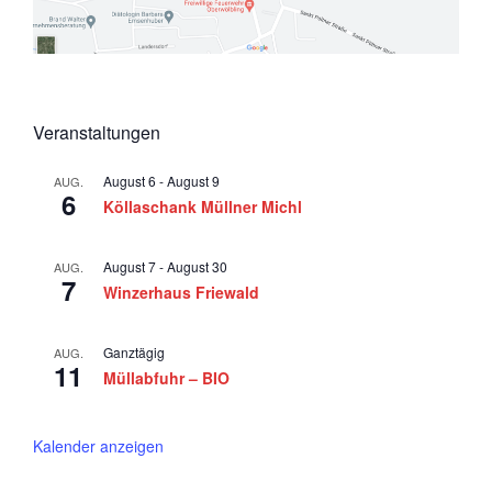
5
a
v
i
g
Veranstaltungen
a
t
August 6
-
August 9
AUG.
6
Köllaschank Müllner Michl
i
o
August 7
-
August 30
AUG.
n
7
Winzerhaus Friewald
Ganztägig
AUG.
11
Müllabfuhr – BIO
Kalender anzeigen