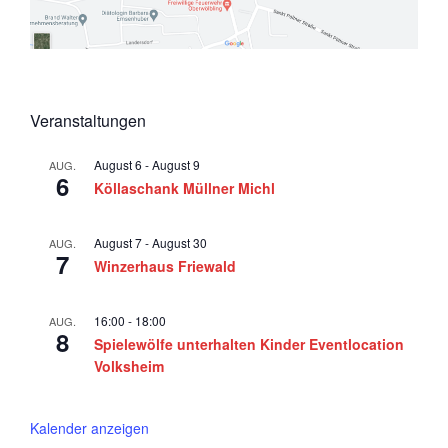
5
a
v
i
g
Veranstaltungen
a
t
August 6
-
August 9
AUG.
6
Köllaschank Müllner Michl
i
o
August 7
-
August 30
AUG.
n
7
Winzerhaus Friewald
16:00
-
18:00
AUG.
8
Spielewölfe unterhalten Kinder Eventlocation
Volksheim
Kalender anzeigen