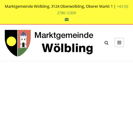
Marktgemeinde Wölbling, 3124 Oberwölbling, Oberer Markt 1 |
+43 (0)
2786 /2309