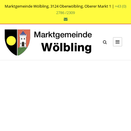
Marktgemeinde Wölbling, 3124 Oberwölbling, Oberer Markt 1 |
+43 (0)
2786 /2309