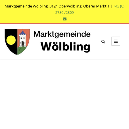
Marktgemeinde Wölbling, 3124 Oberwölbling, Oberer Markt 1 |
+43 (0)
2786 /2309