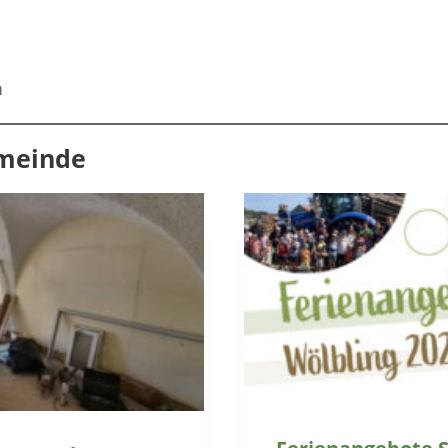
n
emeinde