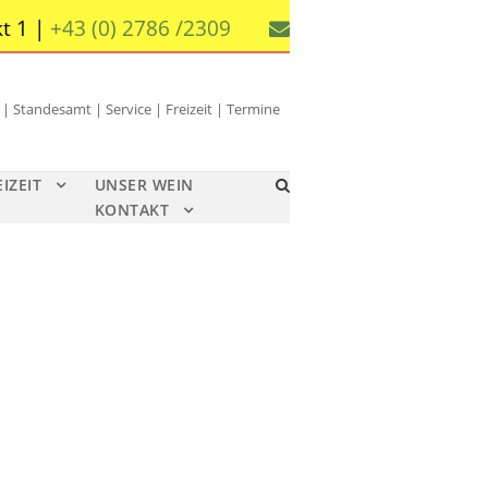
t 1 |
+43 (0) 2786 /2309
 Standesamt | Service | Freizeit | Termine
EIZEIT
UNSER WEIN
KONTAKT