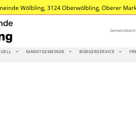
einde Wölbling, 3124 Oberwölbling, Oberer Mark
Gemeindeamt |
TUELL
MARKTGEMEINDE
BÜRGERSERVICE
FR