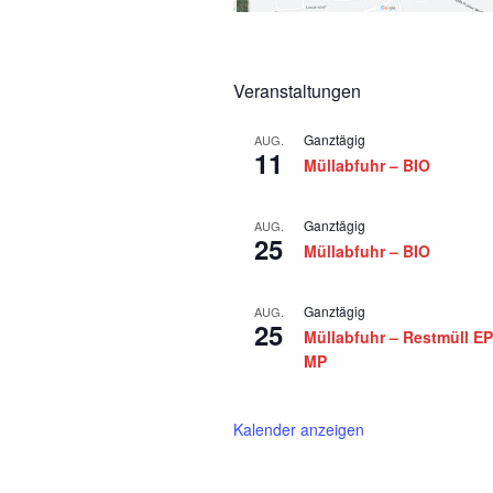
1
3
.
Veranstaltungen
D
Ganztägig
AUG.
11
e
Müllabfuhr – BIO
z
Ganztägig
AUG.
25
e
Müllabfuhr – BIO
m
Ganztägig
AUG.
b
25
Müllabfuhr – Restmüll EP
e
MP
r
Kalender anzeigen
2
0