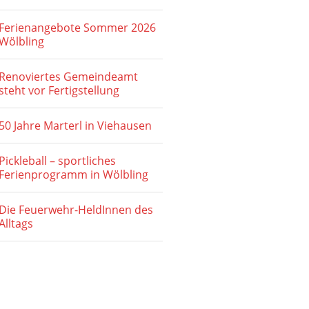
t
u
e
Ferienangebote Sommer 2026
c
Wölbling
n
h
-
Renoviertes Gemeindeamt
e
N
steht vor Fertigstellung
u
a
50 Jahre Marterl in Viehausen
v
n
i
d
Pickleball – sportliches
g
Ferienprogramm in Wölbling
A
a
n
t
Die Feuerwehr-HeldInnen des
Alltags
s
i
o
i
n
c