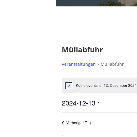
Müllabfuhr
Veranstaltungen
Müllabfuhr
V
Keine events für 13. Dezember 2024
N
e
o
t
r
2024-12-13
i
c
a
D
e
a
n
Vorheriger Tag
t
s