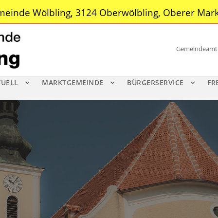
einde Wölbling, 3124 Oberwölbling, Oberer Mark
Gemeindeamt |
TUELL
MARKTGEMEINDE
BÜRGERSERVICE
FR