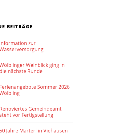
t
u
e
c
n
h
UE BEITRÄGE
-
e
N
Information zur
u
a
Wasserversorgung
v
n
Wölblinger Weinblick ging in
i
d
die nächste Runde
g
A
a
Ferienangebote Sommer 2026
n
Wölbling
t
s
i
Renoviertes Gemeindeamt
o
i
steht vor Fertigstellung
n
c
50 Jahre Marterl in Viehausen