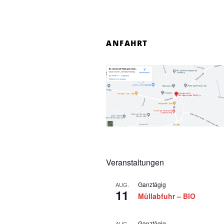
n
s
ANFAHRT
t
a
l
t
u
n
g
Veranstaltungen
e
Ganztägig
AUG.
n
11
Müllabfuhr – BIO
Ganztägig
AUG.