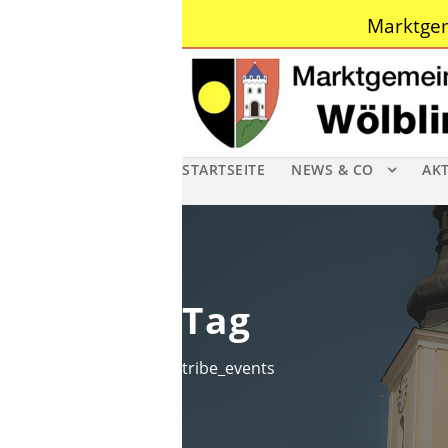
Marktgem
STARTSEITE
NEWS & CO
AK
Tag
tribe_events