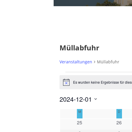
Müllabfuhr
Veranstaltungen
Müllabfuhr
V
Es wurden keine Ergebnisse für dies
N
e
o
t
r
2024-12-01
i
c
a
D
e
K
M
MONTAG
D
DIENS
a
n
a
0
0
25
26
t
s
e
e