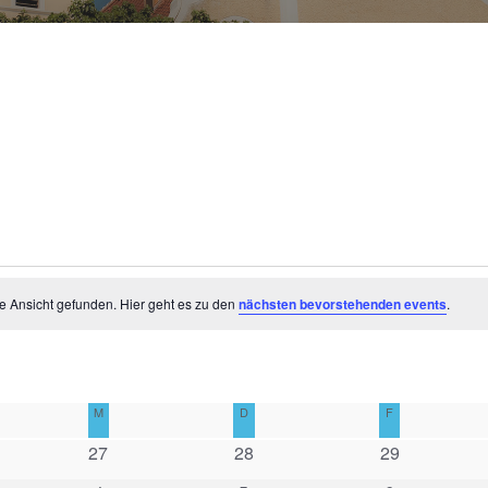
e Ansicht gefunden. Hier geht es zu den
nächsten bevorstehenden events
.
TAG
M
MITTWOCH
D
DONNERSTAG
F
FREITAG
0
0
0
27
28
29
e
e
e