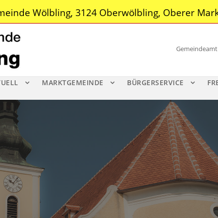
einde Wölbling, 3124 Oberwölbling, Oberer Mark
Gemeindeamt |
TUELL
MARKTGEMEINDE
BÜRGERSERVICE
FR