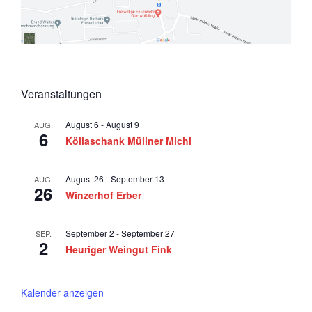
n
n
i
g
o
s
e
n
i
n
c
h
Veranstaltungen
t
August 6
-
August 9
AUG.
e
6
Köllaschank Müllner Michl
n
,
August 26
-
September 13
AUG.
26
N
Winzerhof Erber
a
September 2
-
September 27
SEP.
v
2
Heuriger Weingut Fink
i
g
Kalender anzeigen
a