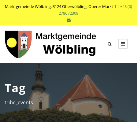
Marktgemeinde Wölbling, 3124 Oberwölbling, Oberer Markt 1 |
+43 (0)
2786 /2309
Tag
tribe_events