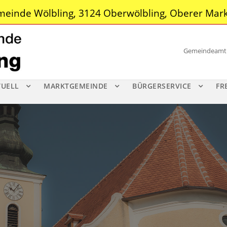
einde Wölbling, 3124 Oberwölbling, Oberer Mark
Gemeindeamt |
TUELL
MARKTGEMEINDE
BÜRGERSERVICE
FR