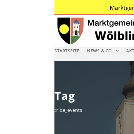
Marktgem
STARTSEITE
NEWS & CO
AK
Tag
tribe_events