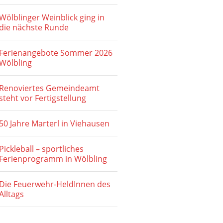
h
-
Wölblinger Weinblick ging in
e
N
die nächste Runde
u
a
Ferienangebote Sommer 2026
v
n
Wölbling
i
d
g
Renoviertes Gemeindeamt
A
steht vor Fertigstellung
a
n
t
50 Jahre Marterl in Viehausen
s
i
o
i
Pickleball – sportliches
Ferienprogramm in Wölbling
n
c
h
Die Feuerwehr-HeldInnen des
Alltags
t
e