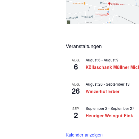
t
a
l
t
Veranstaltungen
u
August 6
-
August 9
AUG.
n
6
Köllaschank Müllner Mic
g
e
August 26
-
September 13
AUG.
26
Winzerhof Erber
n
September 2
-
September 27
SEP.
2
Heuriger Weingut Fink
Kalender anzeigen