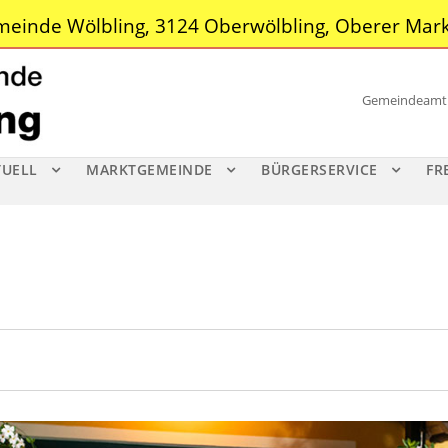
einde Wölbling, 3124 Oberwölbling, Oberer Mark
Gemeindeamt |
TUELL
MARKTGEMEINDE
BÜRGERSERVICE
FR