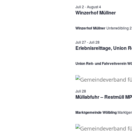
Juli 2
-
August 4
n
Winzerhof Müllner
f
Winzerhof Müllner
Unterwölbling 2
o
Juli 27
-
Juli 28
r
Erlebnisreittage, Union R
2
Union Reit- und Fahrveitverein Wö
8
.
Juli 28
J
Müllabfuhr – Restmüll M
u
Marktgemeinde Wölbling
Marktgem
l