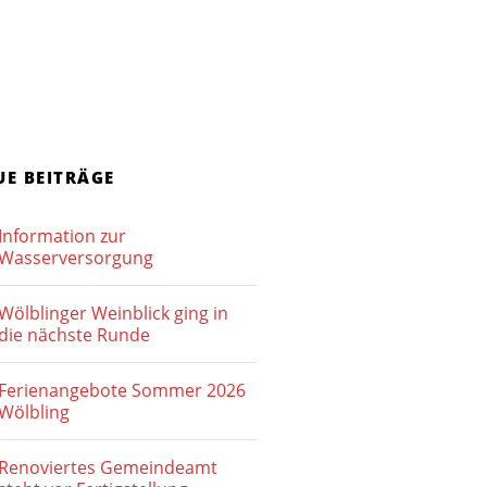
o
n
UE BEITRÄGE
Information zur
Wasserversorgung
Wölblinger Weinblick ging in
die nächste Runde
Ferienangebote Sommer 2026
Wölbling
Renoviertes Gemeindeamt