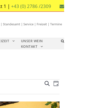
t 1 |
+43 (0) 2786 /2309
 Standesamt | Service | Freizeit | Termine
EIZEIT
UNSER WEIN
KONTAKT
V
V
S
T
u
e
e
a
c
g
r
r
h
a
e