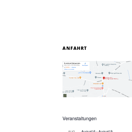
ANFAHRT
Veranstaltungen
August 6
-
August 9
AUG.