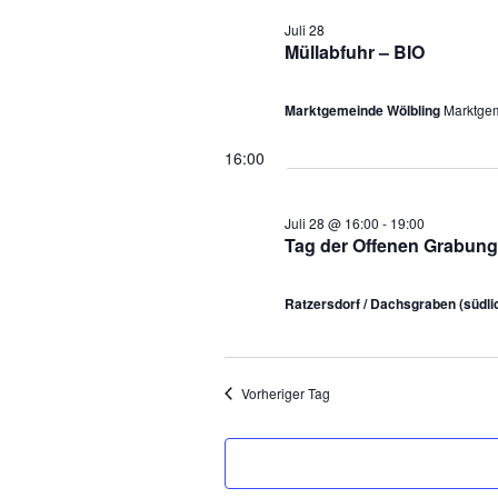
i
Juli 28
2
Müllabfuhr – BIO
0
Marktgemeinde Wölbling
Marktgem
2
16:00
6
Juli 28 @ 16:00
-
19:00
Tag der Offenen Grabung
Ratzersdorf / Dachsgraben (südl
Vorheriger Tag