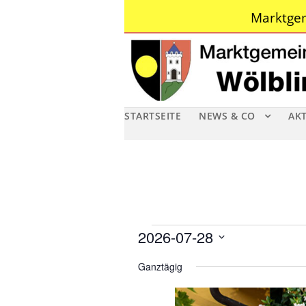
Marktgem
STARTSEITE
NEWS & CO
AK
V
2026-07-28
D
e
Ganztägig
a
r
t