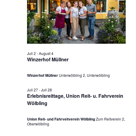
a
u
n
s
n
m
t
s
a
w
s
t
l
ä
a
t
t
h
l
u
a
l
n
t
e
l
Juli 2
-
August 4
g
u
Winzerhof Müllner
n
A
t
n
.
n
u
Winzerhof Müllner
Unterwölbling 2, Unterwölbling
g
s
i
e
n
Juli 27
-
Juli 28
c
n
Erlebnisreittage, Union Reit- u. Fahrverein
g
h
Wölbling
S
t
e
u
e
n
Union Reit- und Fahrveitverein Wölbling
Zum Reitverein 2,
n
c
Oberwölbling
-
f
h
N