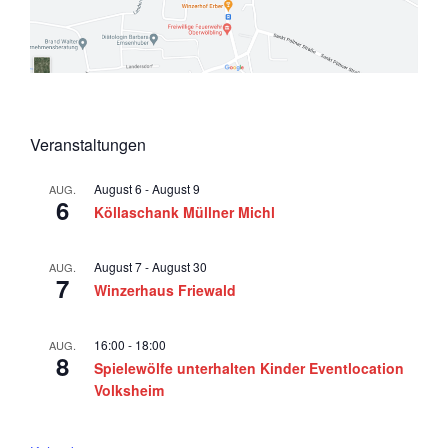
6
a
v
i
g
a
Veranstaltungen
t
August 6
-
August 9
AUG.
i
6
Köllaschank Müllner Michl
o
n
August 7
-
August 30
AUG.
7
Winzerhaus Friewald
16:00
-
18:00
AUG.
8
Spielewölfe unterhalten Kinder Eventlocation
Volksheim