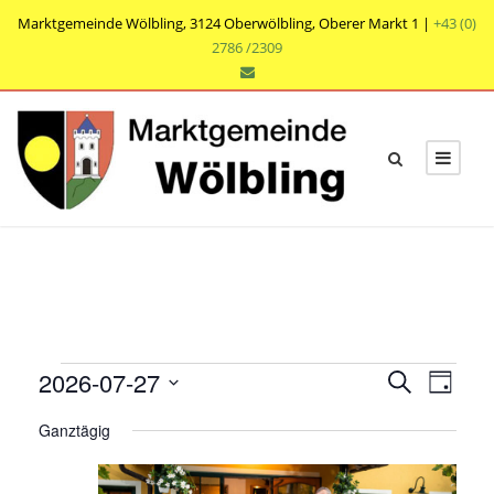
Marktgemeinde Wölbling, 3124 Oberwölbling, Oberer Markt 1 |
+43 (0)
2786 /2309
V
V
V
2026-07-27
S
T
e
u
e
e
D
a
r
c
Ganztägig
r
g
a
r
h
a
t
a
e
n