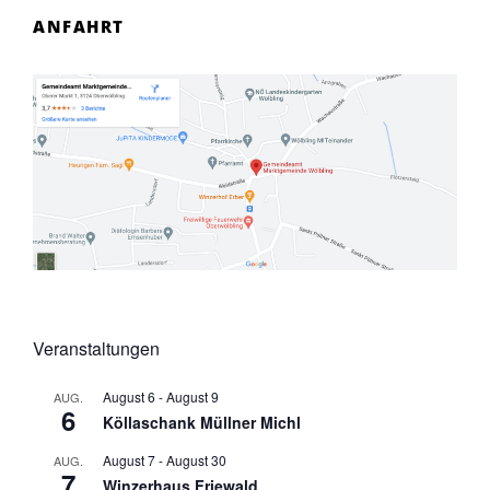
ANFAHRT
Veranstaltungen
August 6
-
August 9
AUG.
6
Köllaschank Müllner Michl
August 7
-
August 30
AUG.
7
Winzerhaus Friewald