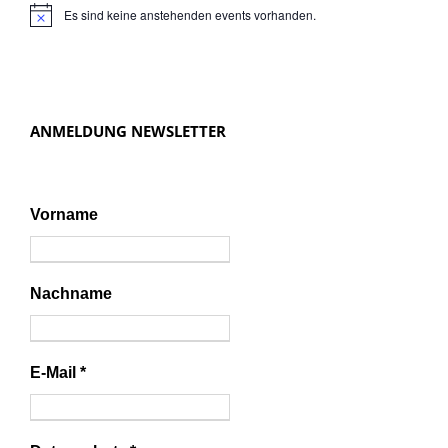
Es sind keine anstehenden events vorhanden.
N
o
t
i
c
e
ANMELDUNG NEWSLETTER
Vorname
Nachname
E-Mail
*