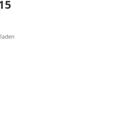
15
rladen