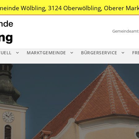
einde Wölbling, 3124 Oberwölbling, Oberer Mark
Gemeindeamt |
TUELL
MARKTGEMEINDE
BÜRGERSERVICE
FR