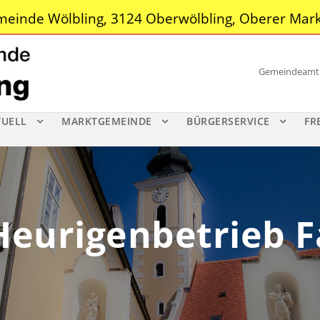
einde Wölbling, 3124 Oberwölbling, Oberer Mark
Gemeindeamt |
TUELL
MARKTGEMEINDE
BÜRGERSERVICE
FR
Heurigenbetrieb F