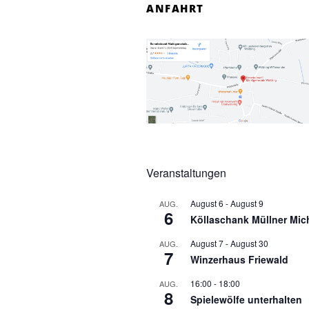
ANFAHRT
Veranstaltungen
August 6
-
August 9
AUG.
6
Köllaschank Müllner Mic
August 7
-
August 30
AUG.
7
Winzerhaus Friewald
16:00
-
18:00
AUG.
8
Spielewölfe unterhalten