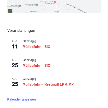
0
n
i
o
2
s
n
6
i
c
Veranstaltungen
h
t
Ganztägig
AUG.
11
e
Müllabfuhr – BIO
n
,
Ganztägig
AUG.
25
Müllabfuhr – BIO
N
a
Ganztägig
AUG.
v
25
Müllabfuhr – Restmüll EP & MP
i
g
Kalender anzeigen
a