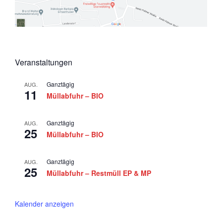
0
n
i
o
2
s
n
6
i
c
Veranstaltungen
h
t
Ganztägig
AUG.
11
e
Müllabfuhr – BIO
n
,
Ganztägig
AUG.
25
Müllabfuhr – BIO
N
a
Ganztägig
AUG.
v
25
Müllabfuhr – Restmüll EP & MP
i
g
Kalender anzeigen
a