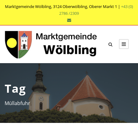
Marktgemeinde Wölbling, 3124 Oberwölbling, Oberer Markt 1 |
+43 (0)
2786 /2309
Tag
Müllabfuhr