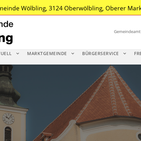
einde Wölbling, 3124 Oberwölbling, Oberer Mark
Gemeindeamt |
TUELL
MARKTGEMEINDE
BÜRGERSERVICE
FR