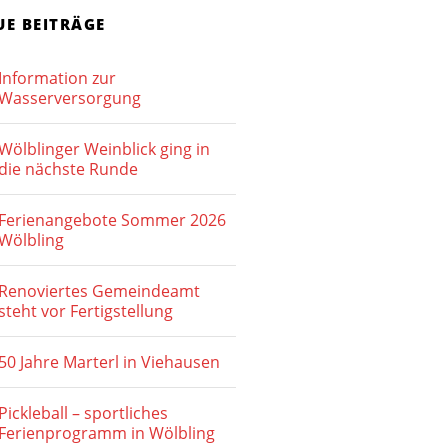
h
-
UE BEITRÄGE
e
N
Information zur
u
a
Wasserversorgung
v
n
i
Wölblinger Weinblick ging in
d
die nächste Runde
g
A
a
Ferienangebote Sommer 2026
n
t
Wölbling
s
i
o
Renoviertes Gemeindeamt
i
steht vor Fertigstellung
n
c
50 Jahre Marterl in Viehausen
h
t
Pickleball – sportliches
Ferienprogramm in Wölbling
e