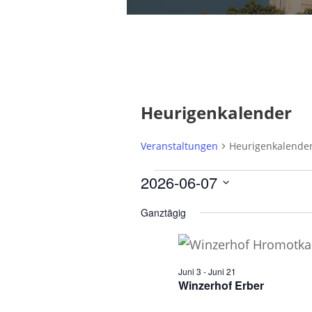
Heurigenkalender
Veranstaltungen
Heurigenkalende
V
2026-06-07
e
D
Ganztägig
a
r
t
a
u
Juni 3
-
Juni 21
n
Winzerhof Erber
m
s
w