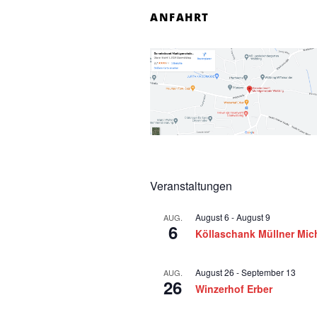
7
ANFAHRT
.
J
u
n
i
2
0
Veranstaltungen
2
August 6
-
August 9
AUG.
6
6
Köllaschank Müllner Mic
August 26
-
September 13
AUG.
26
Winzerhof Erber