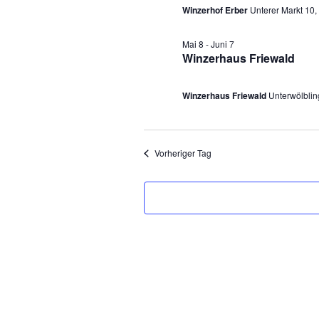
Winzerhof Erber
Unterer Markt 10,
t
ä
h
a
Mai 8
-
Juni 7
Winzerhaus Friewald
l
l
e
t
Winzerhaus Friewald
Unterwölblin
n
u
.
n
Vorheriger Tag
g
e
n
f
o
r