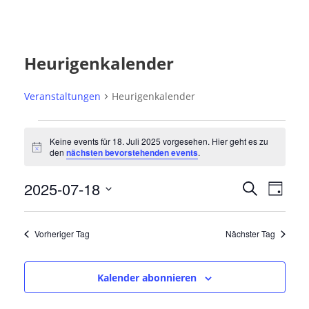
Heurigenkalender
Veranstaltungen
Heurigenkalender
V
Keine events für 18. Juli 2025 vorgesehen. Hier geht es zu
e
N
den
nächsten bevorstehenden events
.
o
r
t
V
V
2025-07-18
i
a
S
T
c
e
u
e
e
D
n
a
r
c
r
g
a
s
h
a
Vorheriger Tag
Nächster Tag
t
a
e
t
n
u
n
s
a
Kalender abonnieren
m
t
s
l
a
w