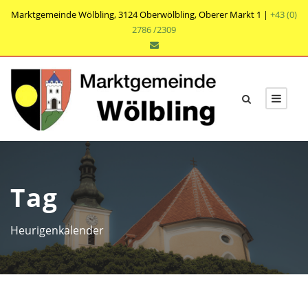
Marktgemeinde Wölbling, 3124 Oberwölbling, Oberer Markt 1 |
+43 (0)
2786 /2309
Tag
Heurigenkalender