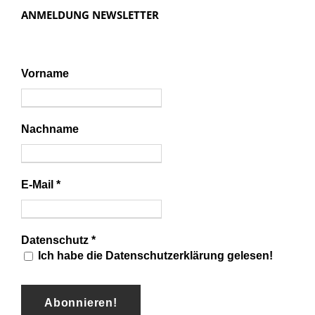
i
ANMELDUNG NEWSLETTER
g
a
t
Vorname
i
o
n
Nachname
E-Mail
*
Datenschutz
*
Ich habe die Datenschutzerklärung gelesen!