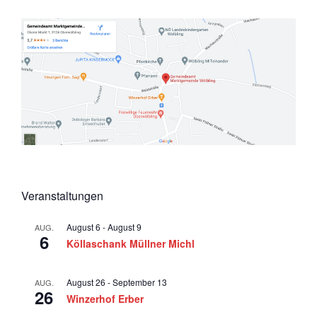
n
n
i
g
o
s
e
n
i
n
c
h
t
e
n
,
Veranstaltungen
N
a
August 6
-
August 9
AUG.
6
v
Köllaschank Müllner Michl
i
g
August 26
-
September 13
AUG.
26
Winzerhof Erber
a