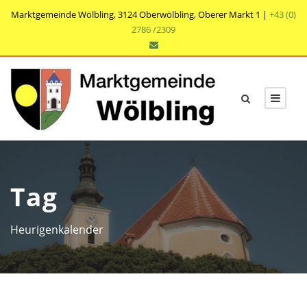
Marktgemeinde Wölbling, 3124 Oberwölbling, Oberer Markt 1 |
+43 (0)
2786 /2309
Tag
Heurigenkalender