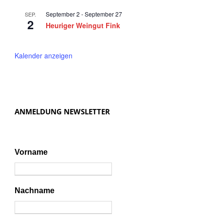
t
September 2
-
September 27
SEP.
i
2
Heuriger Weingut Fink
o
n
Kalender anzeigen
ANMELDUNG NEWSLETTER
Vorname
Nachname