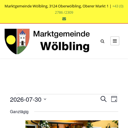
Marktgemeinde Wölbling, 3124 Oberwölbling, Oberer Markt 1 |
+43 (0)
2786 /2309
V
V
V
2026-07-30
S
T
e
u
e
e
D
a
r
c
Ganztägig
r
g
a
r
h
a
t
a
e
n