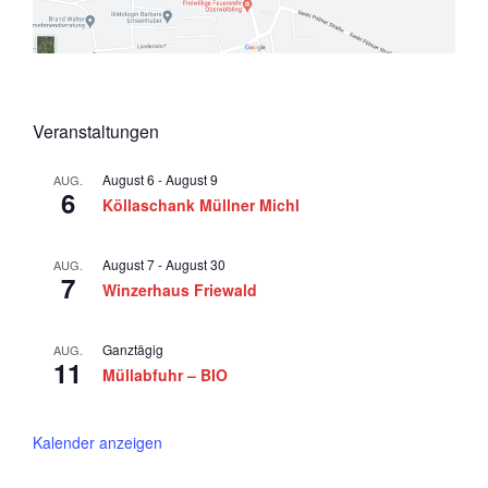
6
a
v
i
g
Veranstaltungen
a
t
August 6
-
August 9
AUG.
6
Köllaschank Müllner Michl
i
o
August 7
-
August 30
AUG.
n
7
Winzerhaus Friewald
Ganztägig
AUG.
11
Müllabfuhr – BIO
Kalender anzeigen