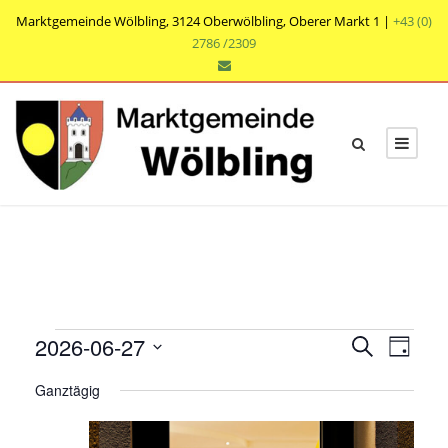
Marktgemeinde Wölbling, 3124 Oberwölbling, Oberer Markt 1 |
+43 (0)
2786 /2309
V
V
V
2026-06-27
S
T
e
u
e
e
D
a
r
c
Ganztägig
r
g
a
r
h
a
t
a
e
n