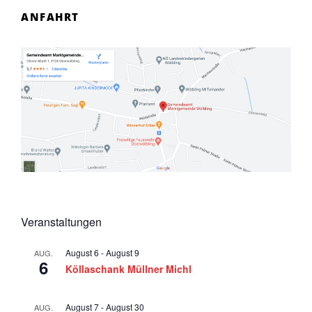
6
a
ANFAHRT
v
i
g
a
t
i
o
n
Veranstaltungen
August 6
-
August 9
AUG.
6
Köllaschank Müllner Michl
August 7
-
August 30
AUG.