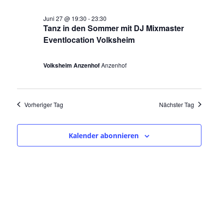
e
o
a
Juni 27 @ 19:30
-
23:30
u
v
r
Tanz in den Sommer mit DJ Mixmaster
i
n
Eventlocation Volksheim
2
g
d
a
7
A
Volksheim Anzenhof
Anzenhof
t
.
n
i
o
s
J
n
Vorheriger Tag
Nächster Tag
i
u
c
n
Kalender abonnieren
h
i
t
2
e
n
0
,
2
N