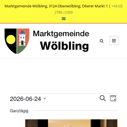
Marktgemeinde Wölbling, 3124 Oberwölbling, Oberer Markt 1 |
+43 (0)
2786 /2309
V
V
V
2026-06-24
S
T
e
u
e
e
D
a
r
c
Ganztägig
r
g
a
r
h
a
t
a
e
n