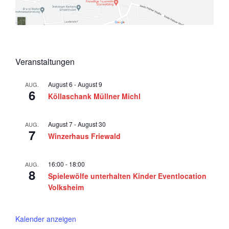
6
a
v
i
g
Veranstaltungen
a
t
August 6
-
August 9
AUG.
6
Köllaschank Müllner Michl
i
o
August 7
-
August 30
AUG.
n
7
Winzerhaus Friewald
16:00
-
18:00
AUG.
8
Spielewölfe unterhalten Kinder Eventlocation
Volksheim
Kalender anzeigen