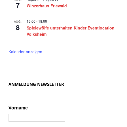
6
7
a
Winzerhaus Friewald
v
i
16:00
-
18:00
AUG.
8
Spielewölfe unterhalten Kinder Eventlocation
g
Volksheim
a
t
Kalender anzeigen
i
o
n
ANMELDUNG NEWSLETTER
Vorname