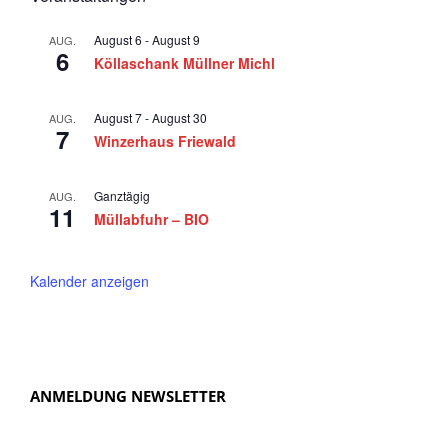
a
August 6
-
August 9
AUG.
v
6
Köllaschank Müllner Michl
i
g
August 7
-
August 30
AUG.
7
a
Winzerhaus Friewald
t
i
Ganztägig
AUG.
11
Müllabfuhr – BIO
o
n
Kalender anzeigen
ANMELDUNG NEWSLETTER