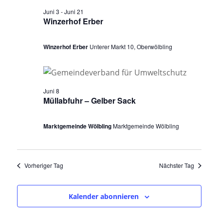
a
u
n
s
Juni 3
-
Juni 21
n
m
t
s
Winzerhof Erber
a
w
s
t
l
ä
Winzerhof Erber
Unterer Markt 10, Oberwölbling
a
t
t
h
l
u
a
l
n
t
e
l
g
Juni 8
u
n
A
Müllabfuhr – Gelber Sack
t
n
.
n
u
g
s
Marktgemeinde Wölbling
Marktgemeinde Wölbling
i
e
n
c
n
g
h
Vorheriger Tag
Nächster Tag
S
t
e
u
e
n
n
c
Kalender abonnieren
-
f
h
N