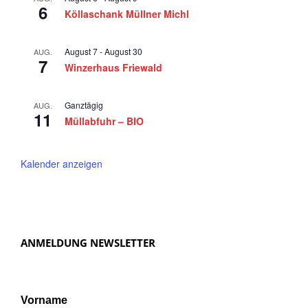
6
a
Köllaschank Müllner Michl
v
i
August 7
-
August 30
AUG.
7
Winzerhaus Friewald
g
a
Ganztägig
AUG.
t
11
Müllabfuhr – BIO
i
o
Kalender anzeigen
n
ANMELDUNG NEWSLETTER
Vorname