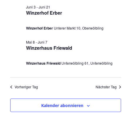
a
u
n
s
Juni 3
-
Juni 21
n
m
t
s
Winzerhof Erber
a
w
s
t
l
ä
Winzerhof Erber
Unterer Markt 10, Oberwölbling
a
t
t
h
l
u
a
l
Mai 8
-
Juni 7
n
t
Winzerhaus Friewald
e
l
g
u
n
A
t
Winzerhaus Friewald
Unterwölbling 61, Unterwölbling
n
.
n
u
g
s
i
e
n
Vorheriger Tag
Nächster Tag
c
n
g
h
S
t
e
Kalender abonnieren
u
e
n
n
c
-
f
h
N