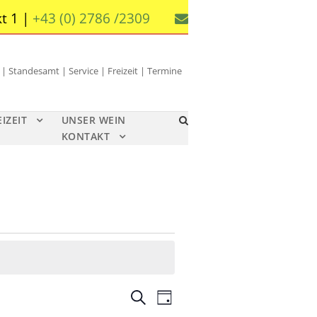
t 1 |
+43 (0) 2786 /2309
 Standesamt | Service | Freizeit | Termine
EIZEIT
UNSER WEIN
KONTAKT
V
V
S
T
u