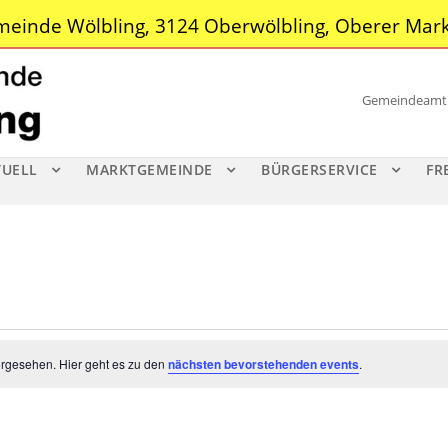
einde Wölbling, 3124 Oberwölbling, Oberer Mark
Gemeindeamt |
TUELL
MARKTGEMEINDE
BÜRGERSERVICE
FR
orgesehen. Hier geht es zu den
nächsten bevorstehenden events
.