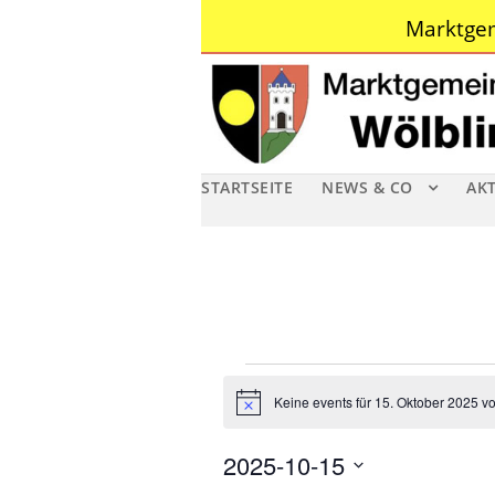
Marktgem
STARTSEITE
NEWS & CO
AK
V
Keine events für 15. Oktober 2025 v
N
e
o
t
2025-10-15
i
r
c