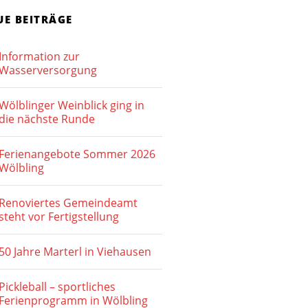
i
n
c
UE BEITRÄGE
S
h
Information zur
t
u
Wasserversorgung
e
c
n
Wölblinger Weinblick ging in
h
die nächste Runde
-
e
N
Ferienangebote Sommer 2026
u
a
Wölbling
v
n
Renoviertes Gemeindeamt
i
d
steht vor Fertigstellung
g
A
a
50 Jahre Marterl in Viehausen
n
t
Pickleball – sportliches
s
i
Ferienprogramm in Wölbling