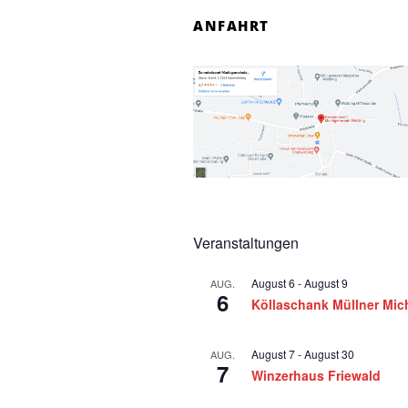
n
ANFAHRT
f
o
r
1
5
Veranstaltungen
.
August 6
-
August 9
AUG.
O
6
Köllaschank Müllner Mic
k
August 7
-
August 30
AUG.
7
t
Winzerhaus Friewald