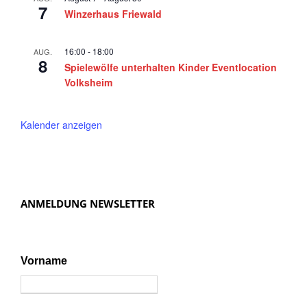
2
7
a
Winzerhaus Friewald
0
v
2
i
16:00
-
18:00
AUG.
8
Spielewölfe unterhalten Kinder Eventlocation
g
5
Volksheim
a
t
Kalender anzeigen
i
o
n
ANMELDUNG NEWSLETTER
Vorname