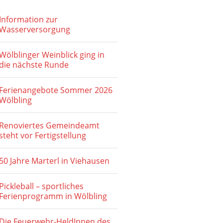
h
Information zur
t
Wasserversorgung
e
Wölblinger Weinblick ging in
n
die nächste Runde
,
Ferienangebote Sommer 2026
N
Wölbling
a
Renoviertes Gemeindeamt
v
steht vor Fertigstellung
i
50 Jahre Marterl in Viehausen
g
a
Pickleball – sportliches
Ferienprogramm in Wölbling
t
i
Die Feuerwehr-HeldInnen des