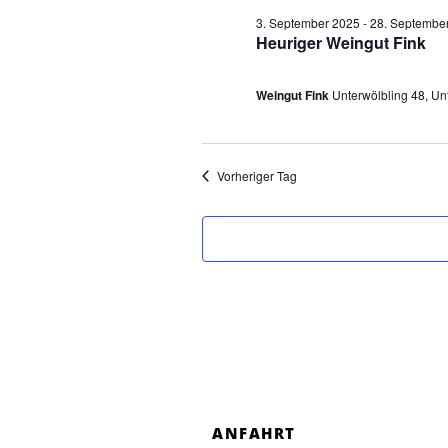
3. September 2025
-
28. Septembe
n
Heuriger Weingut Fink
f
Weingut Fink
Unterwölbling 48, Un
o
r
Vorheriger Tag
2
4
.
S
e
p
ANFAHRT