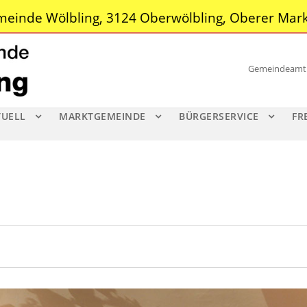
einde Wölbling, 3124 Oberwölbling, Oberer Mark
Gemeindeamt |
TUELL
MARKTGEMEINDE
BÜRGERSERVICE
FR