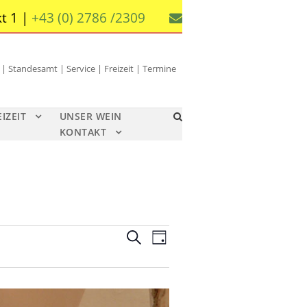
t 1 |
+43 (0) 2786 /2309
 Standesamt | Service | Freizeit | Termine
EIZEIT
UNSER WEIN
KONTAKT
V
V
S
T
u
e
e
a
c
g
r
r
h
a
e