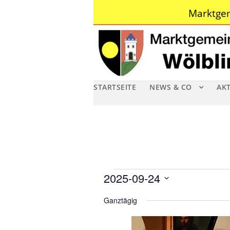
Marktgem
STARTSEITE
NEWS & CO
AK
V
2025-09-24
D
e
Ganztägig
a
r
t