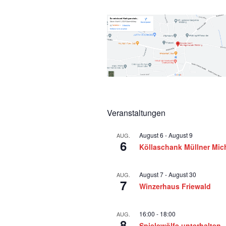
t
e
m
b
e
r
Veranstaltungen
2
August 6
-
August 9
AUG.
6
Köllaschank Müllner Mic
0
2
August 7
-
August 30
AUG.
7
Winzerhaus Friewald
5
16:00
-
18:00
AUG.
8
Spielewölfe unterhalten