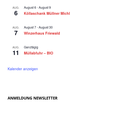
r
a
August 6
-
August 9
AUG.
2
6
v
Köllaschank Müllner Michl
0
i
g
August 7
-
August 30
2
AUG.
7
Winzerhaus Friewald
a
5
t
Ganztägig
AUG.
i
11
Müllabfuhr – BIO
o
n
Kalender anzeigen
ANMELDUNG NEWSLETTER