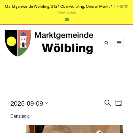
Marktgemeinde Wölbling, 3124 Oberwölbling, Oberer Markt 1 |
+43 (0)
2786 /2309
V
V
V
2025-09-09
S
T
e
u
e
e
D
a
r
c
Ganztägig
r
g
a
r
h
a
t
a
e
n