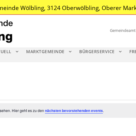
einde Wölbling, 3124 Oberwölbling, Oberer Mark
Gemeindeamt |
TUELL
MARKTGEMEINDE
BÜRGERSERVICE
FR
esehen. Hier geht es zu den
nächsten bevorstehenden events
.