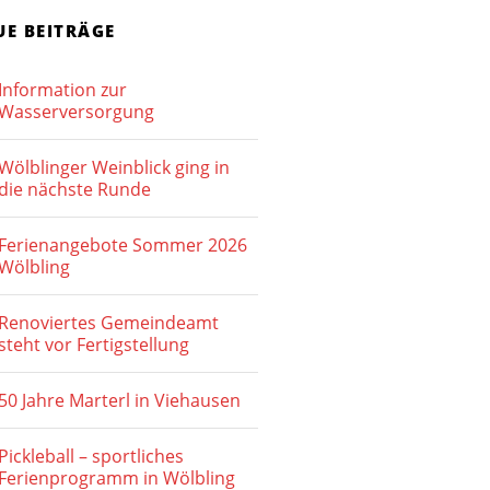
i
n
c
UE BEITRÄGE
S
h
Information zur
t
u
Wasserversorgung
e
c
n
Wölblinger Weinblick ging in
h
die nächste Runde
-
e
N
Ferienangebote Sommer 2026
u
a
Wölbling
v
n
Renoviertes Gemeindeamt
i
d
steht vor Fertigstellung
g
A
a
50 Jahre Marterl in Viehausen
n
t
Pickleball – sportliches
s
i
Ferienprogramm in Wölbling