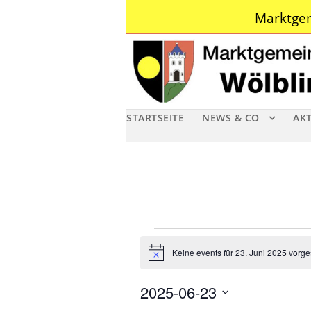
Marktgem
STARTSEITE
NEWS & CO
AK
V
Keine events für 23. Juni 2025 vorg
N
e
o
t
2025-06-23
i
r
c