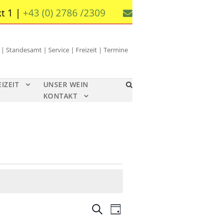
t 1 |
+43 (0) 2786 /2309
 Standesamt | Service | Freizeit | Termine
EIZEIT
UNSER WEIN
KONTAKT
V
V
S
T
u