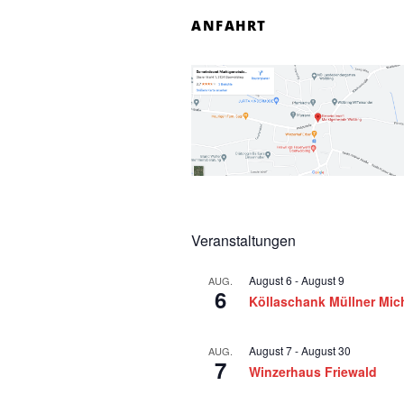
n
ANFAHRT
f
o
r
2
3
Veranstaltungen
.
August 6
-
August 9
AUG.
J
6
Köllaschank Müllner Mic
u
August 7
-
August 30
AUG.
7
n
Winzerhaus Friewald