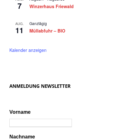
5
7
a
Winzerhaus Friewald
v
i
Ganztägig
AUG.
11
Müllabfuhr – BIO
g
a
Kalender anzeigen
t
i
o
n
ANMELDUNG NEWSLETTER
Vorname
Nachname