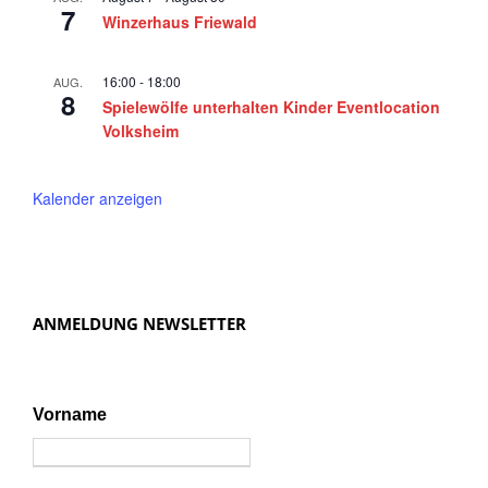
7
a
Winzerhaus Friewald
v
i
16:00
-
18:00
AUG.
8
Spielewölfe unterhalten Kinder Eventlocation
g
Volksheim
a
t
Kalender anzeigen
i
o
n
ANMELDUNG NEWSLETTER
Vorname