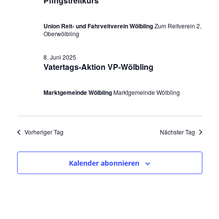
a
Pfingstreitkurs
u
n
s
n
m
t
s
Union Reit- und Fahrveitverein Wölbling
Zum Reitverein 2,
a
w
s
Oberwölbling
t
l
ä
a
t
t
h
8. Juni 2025
l
u
Vatertags-Aktion VP-Wölbling
a
l
n
t
e
l
g
Marktgemeinde Wölbling
Marktgemeinde Wölbling
u
n
A
t
n
.
n
u
g
s
Vorheriger Tag
Nächster Tag
i
e
n
c
n
g
h
Kalender abonnieren
S
t
e
u
e
n
n
c
-
f
h
N