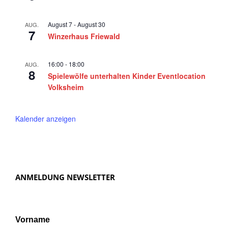
a
v
August 7
-
August 30
AUG.
7
Winzerhaus Friewald
i
g
16:00
-
18:00
AUG.
a
8
Spielewölfe unterhalten Kinder Eventlocation
t
Volksheim
i
o
Kalender anzeigen
n
ANMELDUNG NEWSLETTER
Vorname