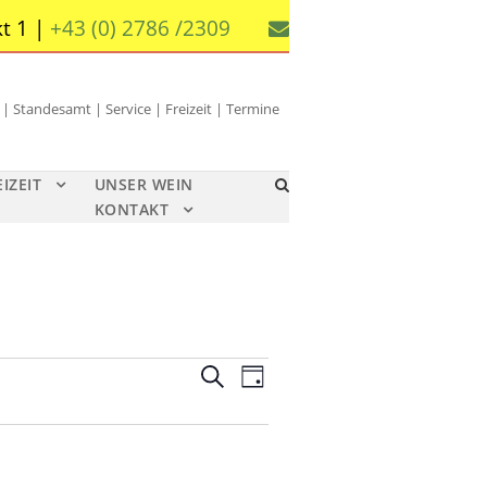
t 1 |
+43 (0) 2786 /2309
 Standesamt | Service | Freizeit | Termine
EIZEIT
UNSER WEIN
KONTAKT
V
V
S
T
u
e
e
a
c
g
r
r
h
a
e