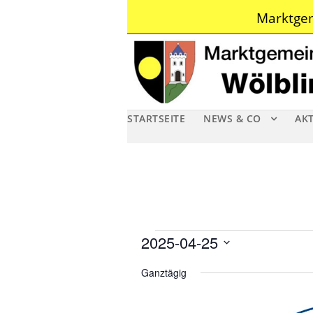
Marktgem
STARTSEITE
NEWS & CO
AK
V
2025-04-25
D
e
Ganztägig
a
r
t