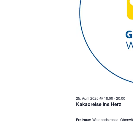
i
l
2
0
2
5
25. April 2025 @ 18:00
-
20:00
Kakaoreise ins Herz
Freiraum
Waldbadstrasse, Oberwöl