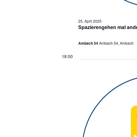
n
f
25. April 2025
Spazierengehen mal and
o
Ambach 54
Ambach 54, Ambach
r
18:00
2
5
.
A
p
r