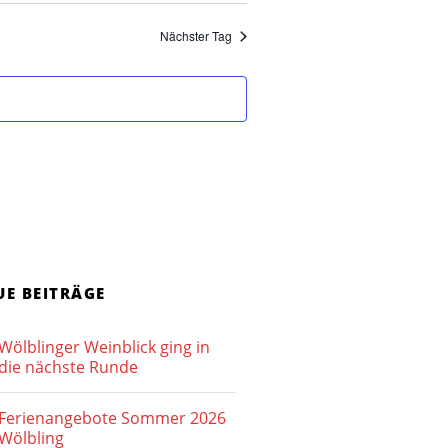
o
Nächster Tag
n
UE BEITRÄGE
Wölblinger Weinblick ging in
die nächste Runde
Ferienangebote Sommer 2026
Wölbling