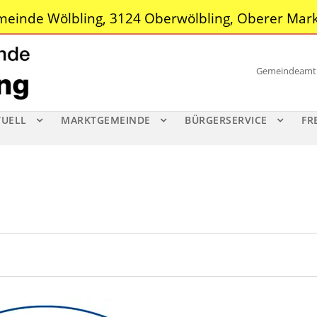
einde Wölbling, 3124 Oberwölbling, Oberer Mark
Gemeindeamt |
TUELL
MARKTGEMEINDE
BÜRGERSERVICE
FR